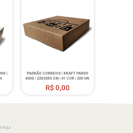
0G |
PADRÃO CORREIOS | KRAFT PARDO
N.
400G | 22X20X5 CM | 01 COR | 200 UN.
R$
0,00
e Aqui