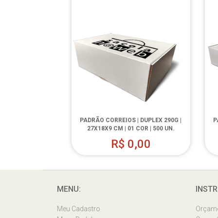
PADRÃO CORREIOS | DUPLEX 290G |
P
27X18X9 CM | 01 COR | 500 UN.
R$
0,00
MENU:
INSTR
Meu Cadastro
Orçam