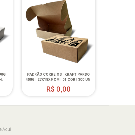
0G |
PADRÃO CORREIOS | KRAFT PARDO
N.
400G | 27X18X9 CM | 01 COR | 300 UN.
R$
0,00
e Aqui