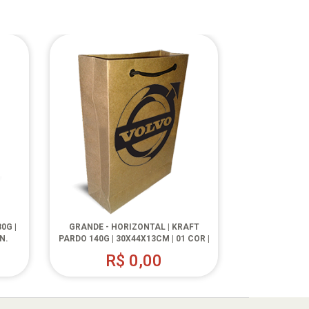
0G |
GRANDE - HORIZONTAL | KRAFT
N.
PARDO 140G | 30X44X13CM | 01 COR |
1000 UN.
R$
0,00